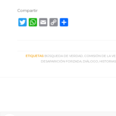
Compartir
Twitter
WhatsApp
Email
Copy
Compartir
Link
ETIQUETAS:
BÚSQUEDA DE VERDAD
,
COMISIÓN DE LA V
DESAPARICIÓN FORZADA
,
DIÁLOGO
,
HISTORIAS