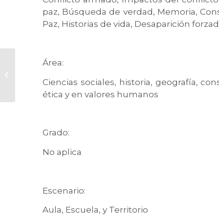
paz, Búsqueda de verdad, Memoria, Con
Paz, Historias de vida, Desaparición forzad
Área:
“Dijeron que mi hijo era
guerrillero, pero ese uniforme
Ciencias sociales, historia, geografía, co
estaba nuevo, se lo...
ética y en valores humanos
Grado:
No aplica
Escenario:
Aula, Escuela, y Territorio