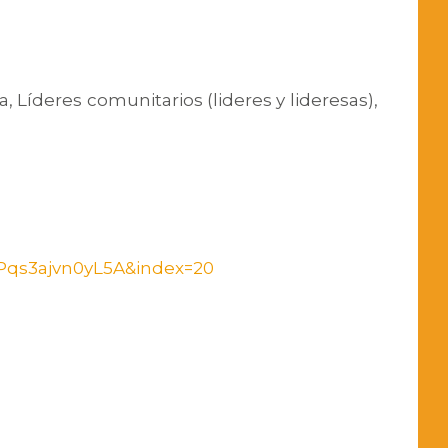
, Líderes comunitarios (lideres y lideresas),
qs3ajvn0yL5A&index=20