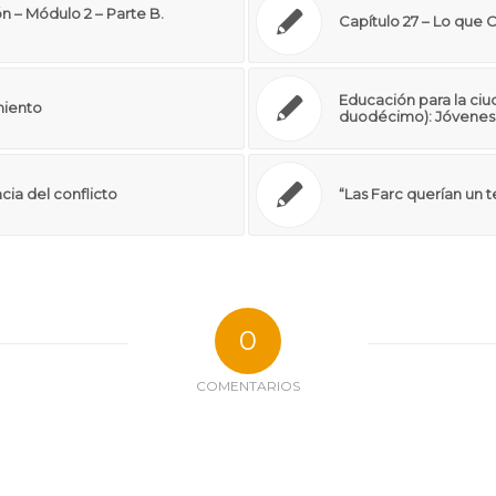
 – Módulo 2 – Parte B.
Capítulo 27 – Lo que 
Educación para la ciu
miento
duodécimo): Jóvenes 
cia del conflicto
“Las Farc querían un t
0
COMENTARIOS