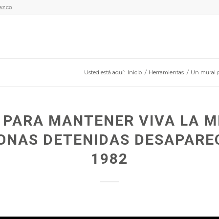
az.co
Usted está aquí:
Inicio
/
Herramientas
/
Un mural p
 PARA MANTENER VIVA LA M
ONAS DETENIDAS DESAPARE
1982