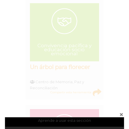
Convivencia pacífica y
educación socio
emocional
Un árbol para florecer
Centro de Memoria, Paz y
Reconciliación
Compartir esta herramienta
Aprende a usar esta sección