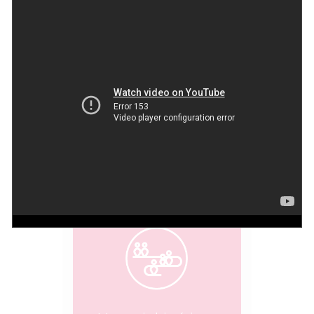
Memoria histórica y
reconciliación
No parimos hijos para
la guerra sino para la
paz
Comisión de la Verdad
Compartir esta herramienta