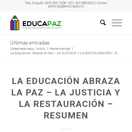
Tels. Bogotá: (601) 805 3338 -(57) 322 838 8323 | Correo:
participa@educapaz.co
Últimas entradas
Usted está aquí:
Inicio
/
Herramientas
/
La Educación Abraza la Paz – LA JUSTICIA Y LA RESTAURACIÓN – R...
LA EDUCACIÓN ABRAZA
LA PAZ – LA JUSTICIA Y
LA RESTAURACIÓN –
RESUMEN