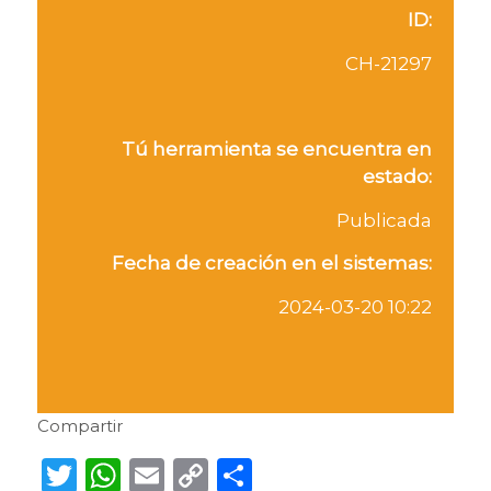
ID:
CH-21297
Tú herramienta se encuentra en
estado:
Publicada
Fecha de creación en el sistemas:
2024-03-20 10:22
Compartir
Twitter
WhatsApp
Email
Copy
Compartir