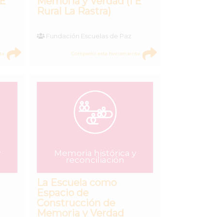
 E
Memoria y Verdad (I E
Rural La Rastra)
Fundación Escuelas de Paz
ta
Compartir esta herramienta
y
Memoria histórica y
reconciliación
La Escuela como
Espacio de
Construcción de
Memoria y Verdad