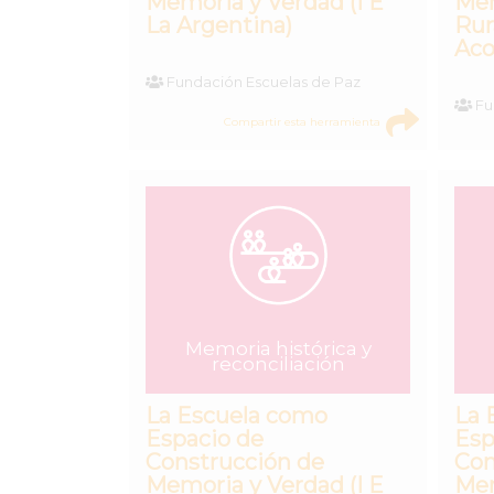
Memoria y Verdad (I E
Mem
La Argentina)
Rur
Aco
Fundación Escuelas de Paz
Fu
Compartir esta herramienta
Memoria histórica y
reconciliación
La Escuela como
La 
Espacio de
Esp
Construcción de
Con
Memoria y Verdad (I E
Mem