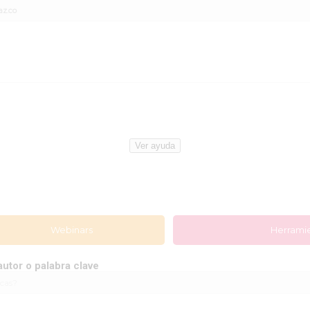
az.co
Ver ayuda
Webinars
Herramie
autor o palabra clave