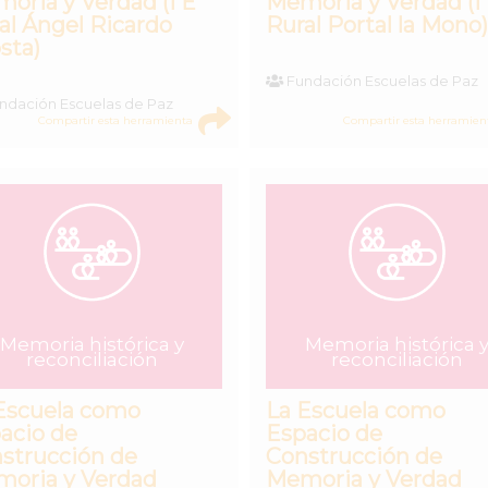
oria y Verdad (I E
Memoria y Verdad (I
al Ángel Ricardo
Rural Portal la Mono)
sta)
Fundación Escuelas de Paz
ndación Escuelas de Paz
Compartir esta herramienta
Compartir esta herramien
Memoria histórica y
Memoria histórica 
reconciliación
reconciliación
Escuela como
La Escuela como
acio de
Espacio de
strucción de
Construcción de
oria y Verdad
Memoria y Verdad