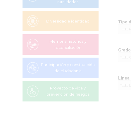
ruralidades
Diversidad e identidad
Tipo 
Memoria histórica y
reconciliación
Grado 
Participación y construcción
de ciudadanía
Línea 
Proyecto de vida y
prevención de riesgos