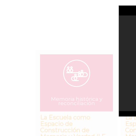
Memoria histórica y
reconciliación
La Escuela como
La 
Espacio de
Esp
Construcción de
Con