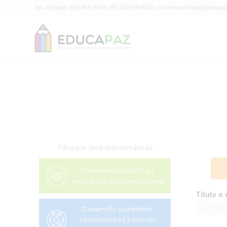
Tels. Bogotá: (601) 805 3338 -(57) 322 838 8323 | Correo:
participa@educap
Filtra por las líneas temáticas
Convivencia pacífica y
educación socio emocional
Título o 
Desarrollo sostenible,
territorialidad y nuevas