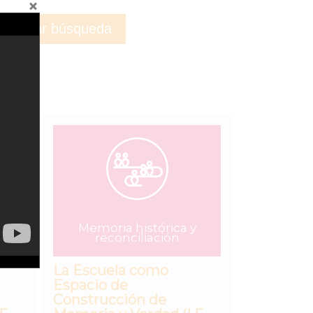
y
Memoria histórica y
reconciliación
La Escuela como
Espacio de
Construcción de