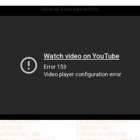
Aprende a usar esta sección
1456 Encontrados
Memoria histórica y
Memoria histórica 
reconciliación
reconciliación
Escuela como
La Escuela como
acio de
Espacio de
strucción de
Construcción de